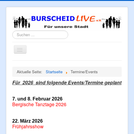
Suchen
...
Navigation
an/aus
Home
Aktuelle Seite:
Startseite
Termine/Events
Über uns
Für 2026 sind folgende Events/Termine geplant
Neues/Rückblicke
Tipps
7.
und 8. Februar 2026
Bergische Tanztage 2026
Termine/Events
Kontakt
22. März 202
6
Mitglied werden
Frühjahrsshow