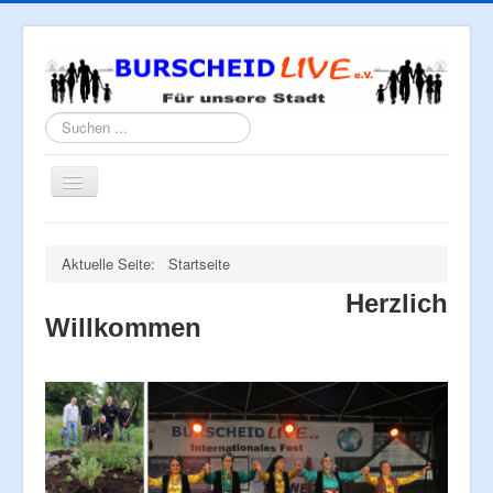
Suchen
...
Navigation
an/aus
Home
Aktuelle Seite:
Startseite
Über uns
Herzlich
Neues/Rückblicke
Willkommen
Tipps
Termine/Events
Kontakt
Mitglied werden